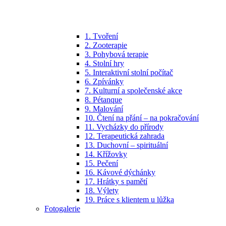
1. Tvoření
2. Zooterapie
3. Pohybová terapie
4. Stolní hry
5. Interaktivní stolní počítač
6. Zpívánky
7. Kulturní a společenské akce
8. Pétanque
9. Malování
10. Čtení na přání – na pokračování
11. Vycházky do přírody
12. Terapeutická zahrada
13. Duchovní – spirituální
14. Křížovky
15. Pečení
16. Kávové dýchánky
17. Hrátky s pamětí
18. Výlety
19. Práce s klientem u lůžka
Fotogalerie