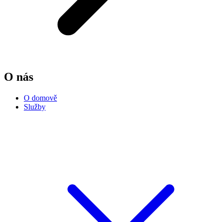
O nás
O domově
Služby