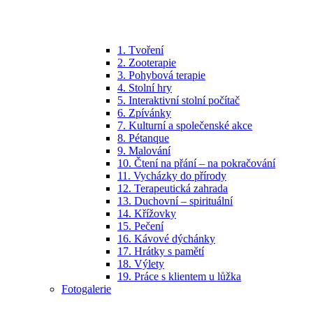
1. Tvoření
2. Zooterapie
3. Pohybová terapie
4. Stolní hry
5. Interaktivní stolní počítač
6. Zpívánky
7. Kulturní a společenské akce
8. Pétanque
9. Malování
10. Čtení na přání – na pokračování
11. Vycházky do přírody
12. Terapeutická zahrada
13. Duchovní – spirituální
14. Křížovky
15. Pečení
16. Kávové dýchánky
17. Hrátky s pamětí
18. Výlety
19. Práce s klientem u lůžka
Fotogalerie