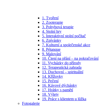
1. Tvoření
2. Zooterapie
3. Pohybová terapie
4. Stolní hry
5. Interaktivní stolní počítač
6. Zpívánky
7. Kulturní a společenské akce
8. Pétanque
9. Malování
10. Čtení na přání – na pokračování
11. Vycházky do přírody
12. Terapeutická zahrada
13. Duchovní – spirituální
14. Křížovky
15. Pečení
16. Kávové dýchánky
17. Hrátky s pamětí
18. Výlety
19. Práce s klientem u lůžka
Fotogalerie