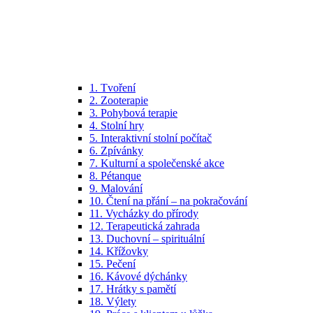
1. Tvoření
2. Zooterapie
3. Pohybová terapie
4. Stolní hry
5. Interaktivní stolní počítač
6. Zpívánky
7. Kulturní a společenské akce
8. Pétanque
9. Malování
10. Čtení na přání – na pokračování
11. Vycházky do přírody
12. Terapeutická zahrada
13. Duchovní – spirituální
14. Křížovky
15. Pečení
16. Kávové dýchánky
17. Hrátky s pamětí
18. Výlety