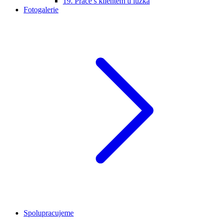
19. Práce s klientem u lůžka
Fotogalerie
Spolupracujeme