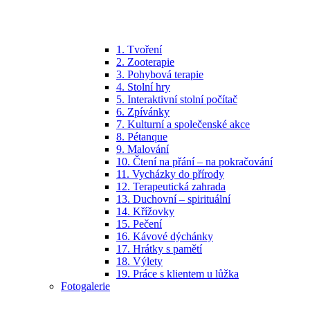
1. Tvoření
2. Zooterapie
3. Pohybová terapie
4. Stolní hry
5. Interaktivní stolní počítač
6. Zpívánky
7. Kulturní a společenské akce
8. Pétanque
9. Malování
10. Čtení na přání – na pokračování
11. Vycházky do přírody
12. Terapeutická zahrada
13. Duchovní – spirituální
14. Křížovky
15. Pečení
16. Kávové dýchánky
17. Hrátky s pamětí
18. Výlety
19. Práce s klientem u lůžka
Fotogalerie