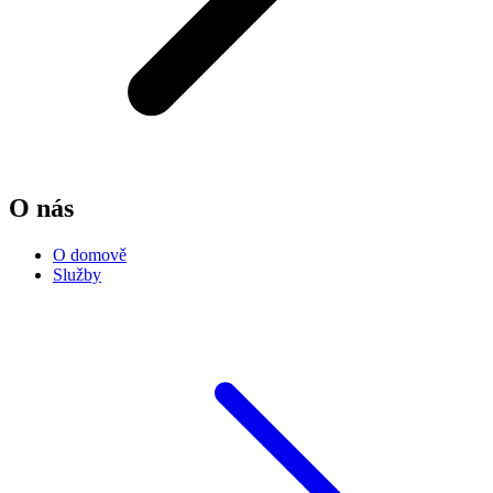
O nás
O domově
Služby