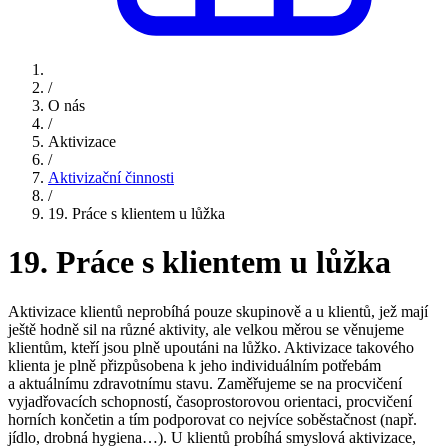
/
O nás
/
Aktivizace
/
Aktivizační činnosti
/
19. Práce s klientem u lůžka
19. Práce s klientem u lůžka
Aktivizace klientů neprobíhá pouze skupinově a u klientů, jež mají
ještě hodně sil na různé aktivity, ale velkou měrou se věnujeme
klientům, kteří jsou plně upoutáni na lůžko. Aktivizace takového
klienta je plně přizpůsobena k jeho individuálním potřebám
a aktuálnímu zdravotnímu stavu. Zaměřujeme se na procvičení
vyjadřovacích schopností, časoprostorovou orientaci, procvičení
horních končetin a tím podporovat co nejvíce soběstačnost (např.
jídlo, drobná hygiena…). U klientů probíhá smyslová aktivizace,