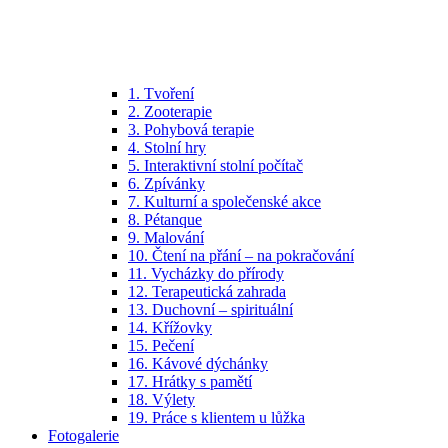
1. Tvoření
2. Zooterapie
3. Pohybová terapie
4. Stolní hry
5. Interaktivní stolní počítač
6. Zpívánky
7. Kulturní a společenské akce
8. Pétanque
9. Malování
10. Čtení na přání – na pokračování
11. Vycházky do přírody
12. Terapeutická zahrada
13. Duchovní – spirituální
14. Křížovky
15. Pečení
16. Kávové dýchánky
17. Hrátky s pamětí
18. Výlety
19. Práce s klientem u lůžka
Fotogalerie