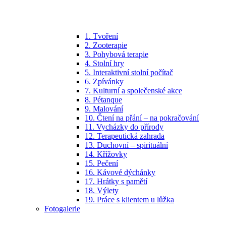
1. Tvoření
2. Zooterapie
3. Pohybová terapie
4. Stolní hry
5. Interaktivní stolní počítač
6. Zpívánky
7. Kulturní a společenské akce
8. Pétanque
9. Malování
10. Čtení na přání – na pokračování
11. Vycházky do přírody
12. Terapeutická zahrada
13. Duchovní – spirituální
14. Křížovky
15. Pečení
16. Kávové dýchánky
17. Hrátky s pamětí
18. Výlety
19. Práce s klientem u lůžka
Fotogalerie