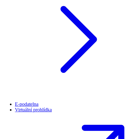
E-podatelna
Virtuální prohlídka