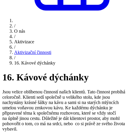
/
O nás
/
Aktivizace
/
Aktivizační činnosti
/
16. Kávové dýchánky
16. Kávové dýchánky
Jsou velice oblíbenou činností našich klientů. Tato činnost probíhá
celoročně. Klienti sedí společně u velikého stolu, kde jsou
nachystány krásné šálky na kávu a sami si na starých mlýncích
umelou voňavou zrnkovou kávu. Ke každému dýchánku je
připravené téma k společnému rozhovoru, které se vždy stočí
na úplně jinou cestu. Důležité je dát klientovi prostor, aby mohl
pohovořit o tom, co má na srdci, nebo co si právě ze svého života
vybavil.