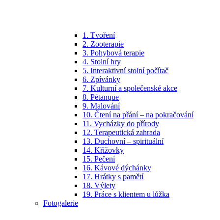
1. Tvoření
2. Zooterapie
3. Pohybová terapie
4. Stolní hry
5. Interaktivní stolní počítač
6. Zpívánky
7. Kulturní a společenské akce
8. Pétanque
9. Malování
10. Čtení na přání – na pokračování
11. Vycházky do přírody
12. Terapeutická zahrada
13. Duchovní – spirituální
14. Křížovky
15. Pečení
16. Kávové dýchánky
17. Hrátky s pamětí
18. Výlety
19. Práce s klientem u lůžka
Fotogalerie