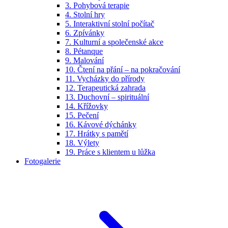
3. Pohybová terapie
4. Stolní hry
5. Interaktivní stolní počítač
6. Zpívánky
7. Kulturní a společenské akce
8. Pétanque
9. Malování
10. Čtení na přání – na pokračování
11. Vycházky do přírody
12. Terapeutická zahrada
13. Duchovní – spirituální
14. Křížovky
15. Pečení
16. Kávové dýchánky
17. Hrátky s pamětí
18. Výlety
19. Práce s klientem u lůžka
Fotogalerie