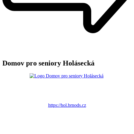
Domov pro seniory Holásecká
https://hol.brnods.cz