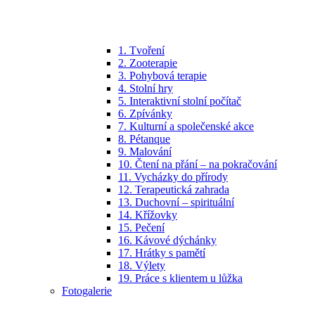
1. Tvoření
2. Zooterapie
3. Pohybová terapie
4. Stolní hry
5. Interaktivní stolní počítač
6. Zpívánky
7. Kulturní a společenské akce
8. Pétanque
9. Malování
10. Čtení na přání – na pokračování
11. Vycházky do přírody
12. Terapeutická zahrada
13. Duchovní – spirituální
14. Křížovky
15. Pečení
16. Kávové dýchánky
17. Hrátky s pamětí
18. Výlety
19. Práce s klientem u lůžka
Fotogalerie